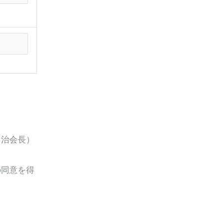
自治会長）
の同意を得
。