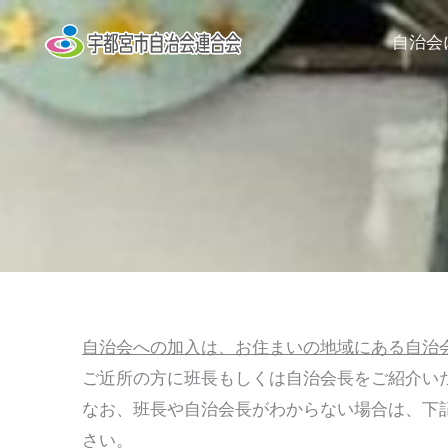
内
自治会
容
を
ス
キ
ッ
プ
自治会への加入は、お住まいの地域にある自治
ご近所の方に班長もしくは自治会長をご紹介い
なお、班長や自治会長がわからない場合は、下
さい。