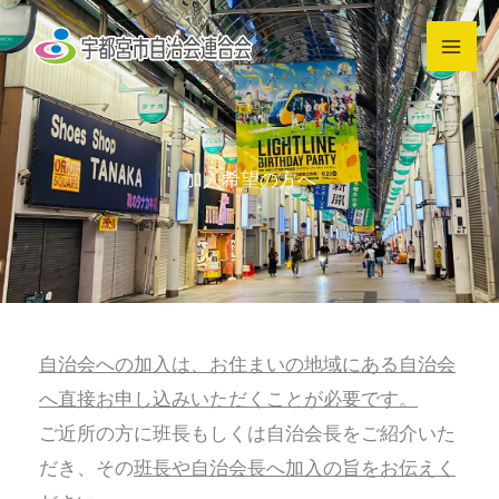
内
容
を
ス
キ
加入希望の方へ
ッ
プ
自治会への加入は、お住まいの地域にある自治会
へ直接お申し込みいただくことが必要です。
ご近所の方に班長もしくは自治会長をご紹介いた
だき、その
班長や自治会長へ加入の旨をお伝えく