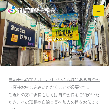
内
容
を
ス
キ
加入希望の方へ
ッ
プ
自治会への加入は、お住まいの地域にある自治会
へ直接お申し込みいただくことが必要です。
ご近所の方に班長もしくは自治会長をご紹介いた
だき、その
班長や自治会長へ加入の旨をお伝えく