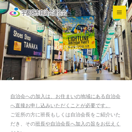
内
容
を
ス
キ
加入希望の方へ
ッ
プ
自治会への加入は、お住まいの地域にある自治会
へ直接お申し込みいただくことが必要です。
ご近所の方に班長もしくは自治会長をご紹介いた
だき、その
班長や自治会長へ加入の旨をお伝えく