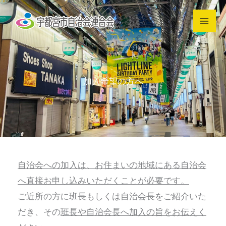
内
容
を
ス
キ
加入希望の方へ
ッ
プ
自治会への加入は、お住まいの地域にある自治会
へ直接お申し込みいただくことが必要です。
ご近所の方に班長もしくは自治会長をご紹介いた
だき、その
班長や自治会長へ加入の旨をお伝えく