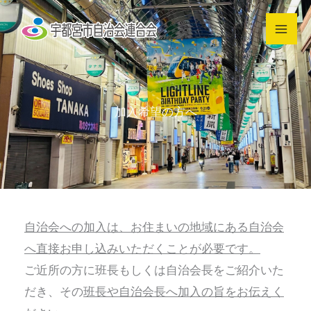
内
容
を
ス
キ
加入希望の方へ
ッ
プ
自治会への加入は、お住まいの地域にある自治会
へ直接お申し込みいただくことが必要です。
ご近所の方に班長もしくは自治会長をご紹介いた
だき、その
班長や自治会長へ加入の旨をお伝えく