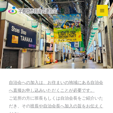
内
容
を
ス
キ
加入希望の方へ
ッ
プ
自治会への加入は、お住まいの地域にある自治会
へ直接お申し込みいただくことが必要です。
ご近所の方に班長もしくは自治会長をご紹介いた
だき、その
班長や自治会長へ加入の旨をお伝えく