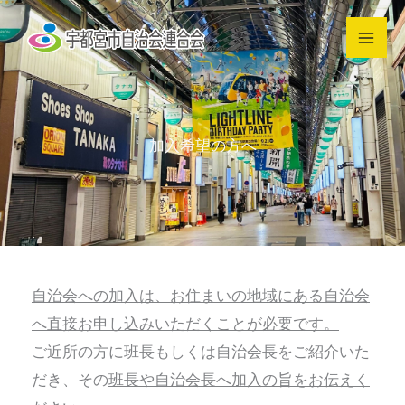
内
容
を
ス
キ
加入希望の方へ
ッ
プ
自治会への加入は、お住まいの地域にある自治会
へ直接お申し込みいただくことが必要です。
ご近所の方に班長もしくは自治会長をご紹介いた
だき、その
班長や自治会長へ加入の旨をお伝えく