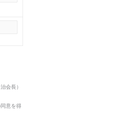
自治会長）
の同意を得
。