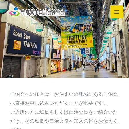
内
容
を
ス
キ
加入希望の方へ
ッ
プ
自治会への加入は、お住まいの地域にある自治会
へ直接お申し込みいただくことが必要です。
ご近所の方に班長もしくは自治会長をご紹介いた
だき、その
班長や自治会長へ加入の旨をお伝えく