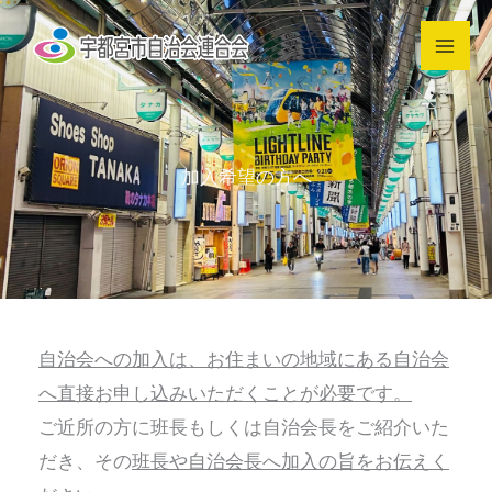
内
容
を
ス
キ
加入希望の方へ
ッ
プ
自治会への加入は、お住まいの地域にある自治会
へ直接お申し込みいただくことが必要です。
ご近所の方に班長もしくは自治会長をご紹介いた
だき、その
班長や自治会長へ加入の旨をお伝えく