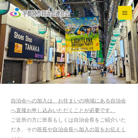
内
容
を
ス
キ
加入希望の方へ
ッ
プ
自治会への加入は、お住まいの地域にある自治会
へ直接お申し込みいただくことが必要です。
ご近所の方に班長もしくは自治会長をご紹介いた
だき、その
班長や自治会長へ加入の旨をお伝えく