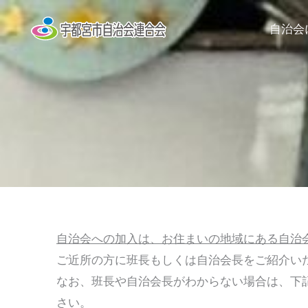
内
自治会
容
を
ス
キ
ッ
プ
自治会への加入は、お住まいの地域にある自治
ご近所の方に班長もしくは自治会長をご紹介い
なお、班長や自治会長がわからない場合は、下
さい。