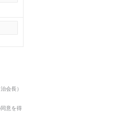
自治会長）
の同意を得
。