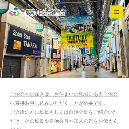
内
容
を
ス
キ
加入希望の方へ
ッ
プ
自治会への加入は、お住まいの地域にある自治会
へ直接お申し込みいただくことが必要です。
ご近所の方に班長もしくは自治会長をご紹介いた
だき、その
班長や自治会長へ加入の旨をお伝えく