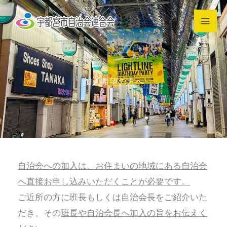
内
容
を
ス
キ
加入希望の方へ
ッ
プ
自治会への加入は、お住まいの地域にある自治会
へ直接お申し込みいただくことが必要です。
ご近所の方に班長もしくは自治会長をご紹介いた
だき、その
班長や自治会長へ加入の旨をお伝えく