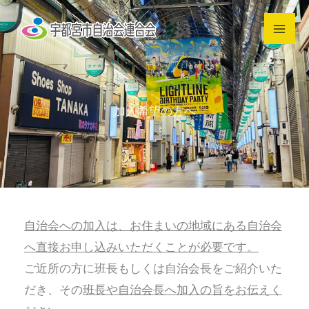
内
容
を
ス
キ
加入希望の方へ
ッ
プ
自治会への加入は、お住まいの地域にある自治会
へ直接お申し込みいただくことが必要です。
ご近所の方に班長もしくは自治会長をご紹介いた
だき、その
班長や自治会長へ加入の旨をお伝えく