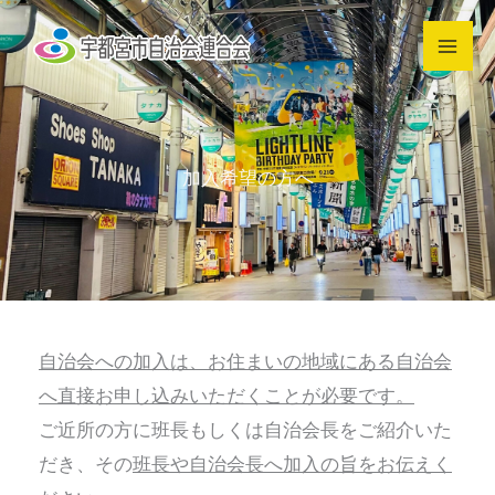
内
容
を
ス
キ
加入希望の方へ
ッ
プ
自治会への加入は、お住まいの地域にある自治会
へ直接お申し込みいただくことが必要です。
ご近所の方に班長もしくは自治会長をご紹介いた
だき、その
班長や自治会長へ加入の旨をお伝えく